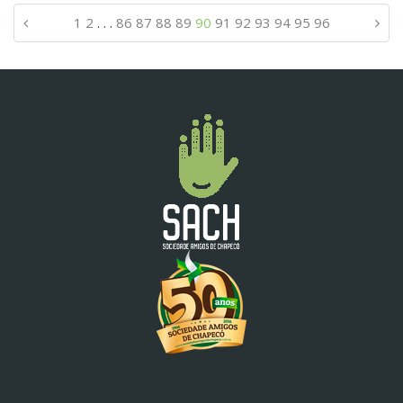
1
2
. . .
86
87
88
89
90
91
92
93
94
95
96