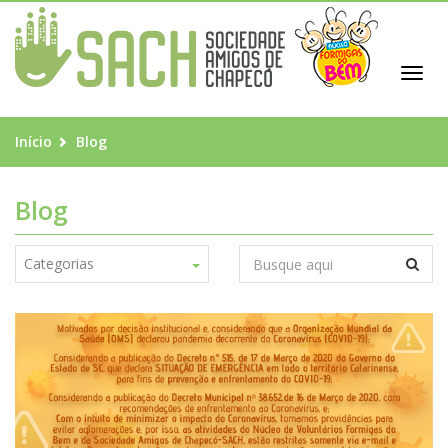
Toggl
navig
Início
Blog
Blog
Categorias