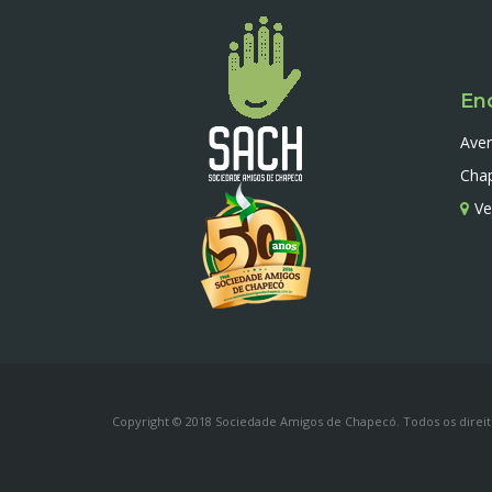
En
Ave
Chap
Ve
Copyright © 2018 Sociedade Amigos de Chapecó. Todos os direit