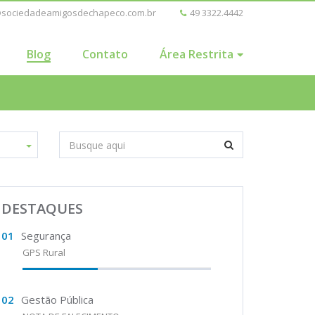
@sociedadeamigosdechapeco.com.br
49 3322.4442
Blog
Contato
Área Restrita
DESTAQUES
01
Segurança
GPS Rural
02
Gestão Pública