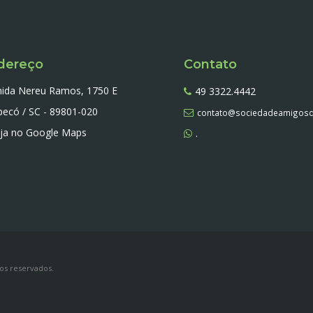
dereço
Contato
nida Nereu Ramos, 1750 E
49 3322.4442
ecó / SC - 89801-020
contato@sociedadeamigosd
ja no Google Maps
.
os reservados.